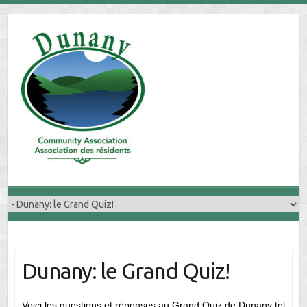
Skip
to
content
Dunany: le Grand Quiz!
Voici les questions et réponses au Grand Quiz de Dunany tel