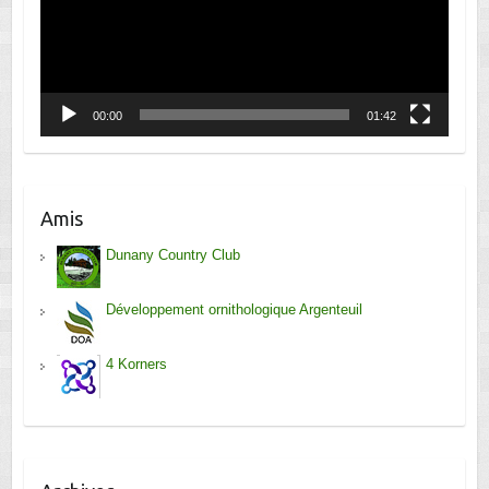
00:00
01:42
Amis
Dunany Country Club
Développement ornithologique Argenteuil
4 Korners