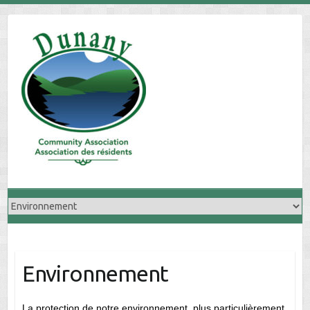
Skip
to
content
Environnement
La protection de notre environnement, plus particulièrement