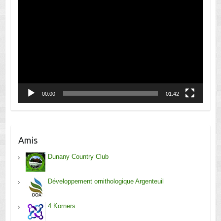
Lecteur
vidéo
00:00
01:42
Amis
Dunany Country Club
Développement ornithologique Argenteuil
4 Korners