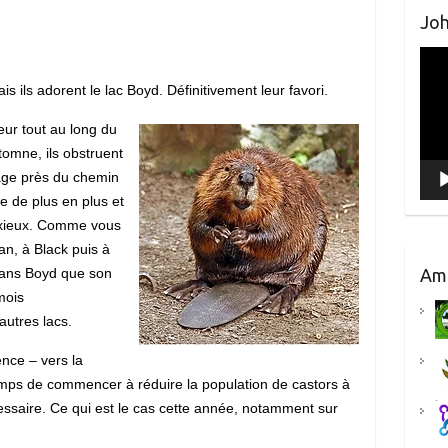
Joh
Lect
vidé
s ils adorent le lac Boyd. Définitivement leur favori.
eur tout au long du
tomne, ils obstruent
cage près du chemin
 de plus en plus et
nxieux. Comme vous
an, à Black puis à
Am
 dans Boyd que son
mois
utres lacs.
nce – vers la
temps de commencer à réduire la population de castors à
cessaire. Ce qui est le cas cette année, notamment sur