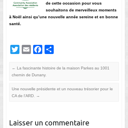
de cette occasion pour vous
souhaitons de merveilleux moments
à Noël ainsi qu’une nouvelle année sereine et en bonne
santé.
T
E
F
P
wi
m
a
ar
tt
ail
c
ta
←
La fascinante histoire de la maison Parkes au 1001
er
e
g
chemin de Dunany.
b
er
Une nouvelle présidente et un nouveau trésorier pour le
o
CA de l’ARD.
→
o
k
Laisser un commentaire