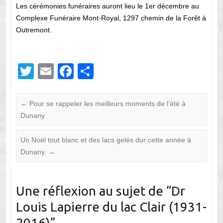
Les cérémonies funéraires auront lieu le 1er décembre au
Complexe Funéraire Mont-Royal, 1297 chemin de la Forêt à
Outremont.
T
E
F
P
wi
m
a
ar
tt
ail
c
ta
←
Pour se rappeler les meilleurs moments de l’été à
er
e
g
Dunany
b
er
Un Noël tout blanc et des lacs gelés dur cette année à
o
Dunany.
→
o
k
Une réflexion au sujet de “
Dr
Louis Lapierre du lac Clair (1931-
2016)
”