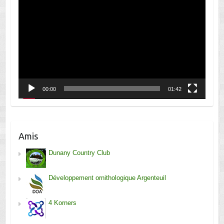
vidéo
00:00
01:42
Amis
Dunany Country Club
Développement ornithologique Argenteuil
4 Korners