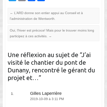
wi
m
a
ar
tt
ail
c
ta
←
L’ARD donne son entier appui au Conseil et à
er
e
g
l’administration de Wentworth.
b
er
Oui, l’hiver est précoce! Mais pour le trouver moins long
o
participez à ces activités.
→
o
k
Une réflexion au sujet de “
J’ai
visité le chantier du pont de
Dunany, rencontré le gérant du
projet et…
”
Gilles Laperrière
2019-10-09 à 3:11 PM